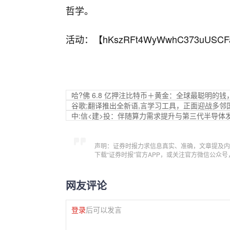
哲学。
活动：【
hKszRFt4WyWwhC373uUSCF
哈?佛 6.8 亿押注比特币＋黄金：全球最聪明的
谷歌;翻译推出全新语,言学习工具，正面迎战多邻
中:信<建>投：伴随算力需求提升与第三代半导
声明：证券时报力求信息真实、准确，文章提及内
下载“证券时报”官方APP，或关注官方微信公众
网友评论
登录
后可以发言