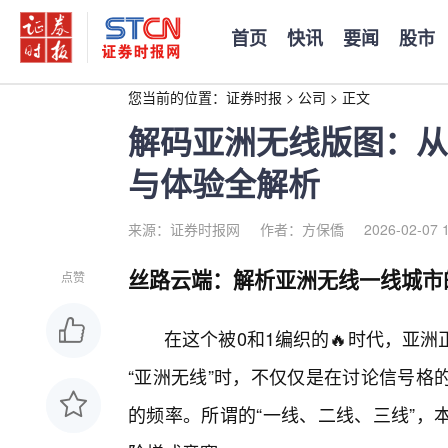
首页
快讯
要闻
股市
您当前的位置：
证券时报
>
公司
>
正文
解码亚洲无线版图：从
与体验全解析
来源：证券时报网
作者：方保僑
2026-02-07 
丝路云端：解析亚洲无线一线城市
点赞
在这个被0和1编织的🔥时代，亚
“亚洲无线”时，不仅仅是在讨论信号格
的频率。所谓的“一线、二线、三线”，