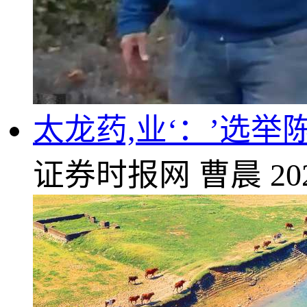
太龙药,业‘：’选
证券时报网
曹晨
20