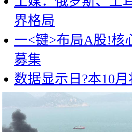
土媒：俄罗斯、土
界格局
一<键>布局A股!核
募集
数据显示日?本10月