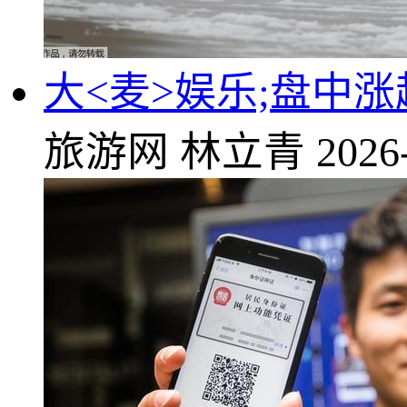
大<麦>娱乐;盘中涨
旅游网
林立青
2026