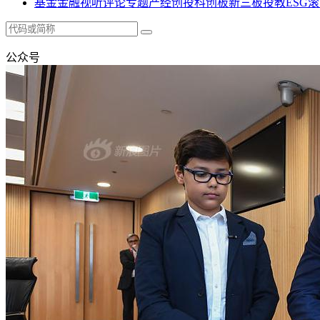
基金
金融
视听
评论
专题
产经
创投
科创板
新三板
投教
ESG
滚
公众号