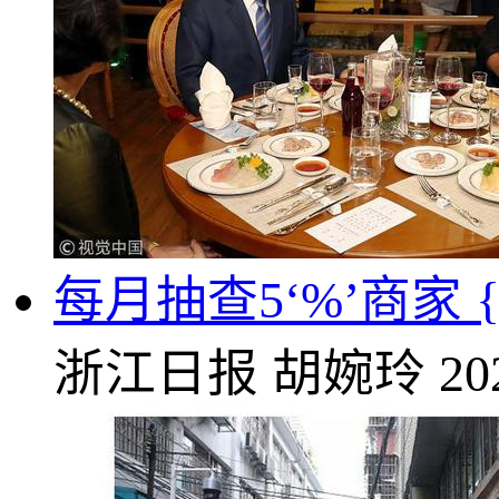
每月抽查5‘%’商家
浙江日报
胡婉玲
20