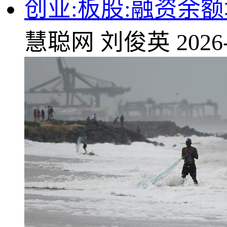
创业:板股:融资余
慧聪网
刘俊英
2026