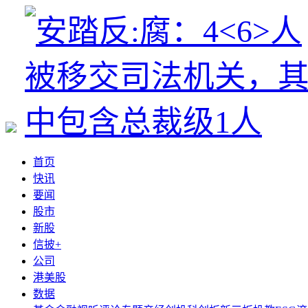
首页
快讯
要闻
股市
新股
信披+
公司
港美股
数据